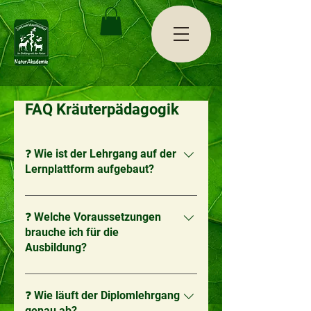
FAQ Kräuterpädagogik
❓ Wie ist der Lehrgang auf der
Lernplattform aufgebaut?
Auf der digitalen Lernplattform wird
jede Heilpflanze und jedes Wildkraut in
❓ Welche Voraussetzungen
brauche ich für die
einer eigenen
Ausbildung?
Videopräsentationvorgestellt. Du lernst
dabei: botanische Merkmale und
Vollendung des 18. Lebensjahres und
Standorte traditionelle Anwendungen
Abschluss der 9. Schulstufe.Interesse
❓ Wie läuft der Diplomlehrgang
in der Volksheilkunde moderne
genau ab?