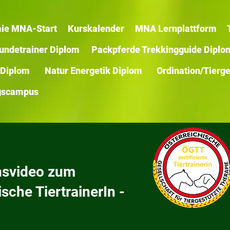
ie MNA-Start
Kurskalender
MNA Lernplattform
Hundetrainer Diplom
Packpferde Trekkingguide Diplo
 Diplom
Natur Energetik Diplom
Ordination/Tierge
ngscampus
nsvideo zum
che TiertrainerIn -