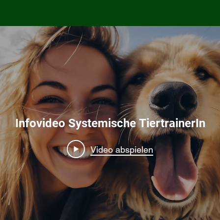
Infovideo Systemische TiertrainerIn
Video abspielen