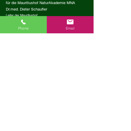
für die Mauritiushof NaturAkademie MNA
Dr.med. Dieter Schaufler
Leiter der
Mauritiushof
NaturAkademie
nach
certNö
zertifizierte
Bildungseinrichtung
Phone
Email
Präsident der Österreichischen Gesellschaft für
Tiergestützte und Naturgestützte Therapie
Arzt für Allgemeinmedizin
ÖÄK Diplome Psychosoziale, Psychosomatische und
Psychotherapeutische Medizin
Akupunkturdiplom, Kneipparztzertifikat
Zertifizierter Balintgruppenleiter im Gesundheitswesen
Fragen? Ruf uns an..
Sekretariat und Info: Mo
-Fr
8.00 - 12.00
und
13.00 -
16.00
Telefon
02877 20059
Mail:
info@zentrum-mauritiushof.at
Kontakt