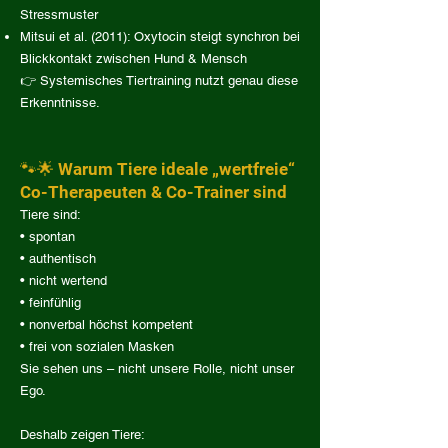
Stressmuster
Mitsui et al. (2011): Oxytocin steigt synchron bei
Blickkontakt zwischen Hund & Mensch
👉 Systemisches Tiertraining nutzt genau diese
Erkenntnisse.
🐾🌟 Warum Tiere ideale „wertfreie“
Co-Therapeuten & Co-Trainer sind
Tiere sind:
• spontan
• authentisch
• nicht wertend
• feinfühlig
• nonverbal höchst kompetent
• frei von sozialen Masken
Sie sehen uns – nicht unsere Rolle, nicht unser
Ego.
Deshalb zeigen Tiere: