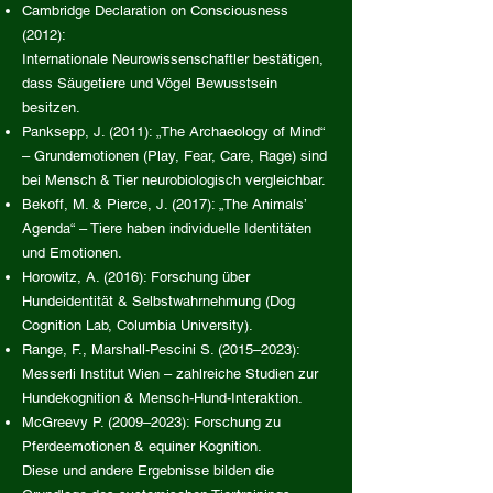
Cambridge Declaration on Consciousness
(2012):
Internationale Neurowissenschaftler bestätigen,
dass Säugetiere und Vögel Bewusstsein
besitzen.
Panksepp, J. (2011): „The Archaeology of Mind“
– Grundemotionen (Play, Fear, Care, Rage) sind
bei Mensch & Tier neurobiologisch vergleichbar.
Bekoff, M. & Pierce, J. (2017): „The Animals’
Agenda“ – Tiere haben individuelle Identitäten
und Emotionen.
Horowitz, A. (2016): Forschung über
Hundeidentität & Selbstwahrnehmung (Dog
Cognition Lab, Columbia University).
Range, F., Marshall-Pescini S. (2015–2023):
Messerli Institut Wien – zahlreiche Studien zur
Hundekognition & Mensch-Hund-Interaktion.
McGreevy P. (2009–2023): Forschung zu
Pferdeemotionen & equiner Kognition.
Diese und andere Ergebnisse bilden die