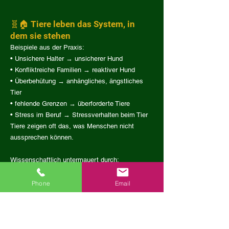
🧬🏠 Tiere leben das System, in
dem sie stehen
Beispiele aus der Praxis:
• Unsichere Halter → unsicherer Hund
• Konfliktreiche Familien → reaktiver Hund
• Überbehütung → anhängliches, ängstliches
Tier
• fehlende Grenzen → überforderte Tiere
• Stress im Beruf → Stressverhalten beim Tier
Tiere zeigen oft das, was Menschen nicht
aussprechen können.
Wissenschaftlich untermauert durch:
Schöberl et al. (2019) – Stressübertragung
Palmer & Custance (2008) – Hunde erkennen
Phone
Email
und reagieren auf menschliche Emotionen
Cat behaviour studies (Vitale 2019) – Katzen
spiegeln Bindungsverhalten ähnlich wie Babys