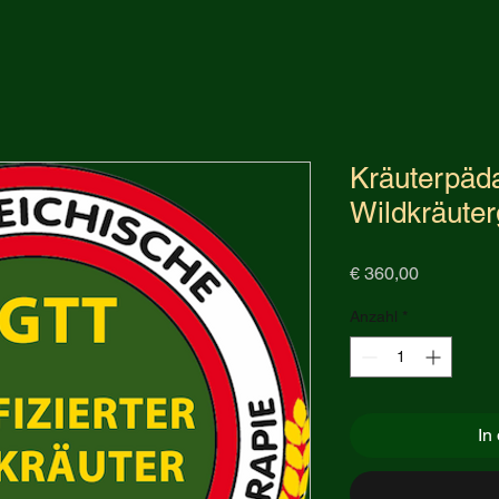
Kräuterpäd
Wildkräuter
Preis
€ 360,00
Anzahl
*
In