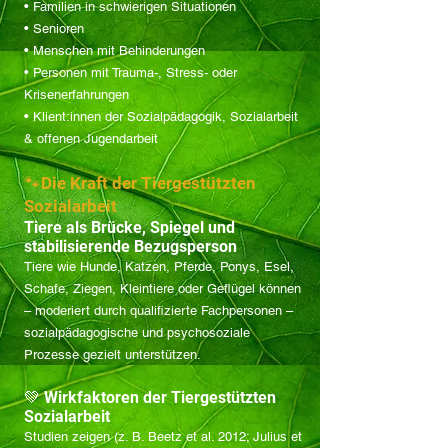
• Familien in schwierigen Situationen
• Senioren
• Menschen mit Behinderungen
• Personen mit Trauma-, Stress- oder
Krisenerfahrungen
• Klient:innen der Sozialpädagogik, Sozialarbeit
& offenen Jugendarbeit
🐾Die Kraft der Tiergestützten
Sozialarbeit
Tiere als Brücke, Spiegel und
stabilisierende Bezugsperson
Tiere wie Hunde, Katzen, Pferde, Ponys, Esel,
Schafe, Ziegen, Kleintiere oder Geflügel können
– moderiert durch qualifizierte Fachpersonen –
sozialpädagogische und psychosoziale
Prozesse gezielt unterstützen.
💚 Wirkfaktoren der Tiergestützten
Sozialarbeit
Studien zeigen (z. B. Beetz et al. 2012; Julius et