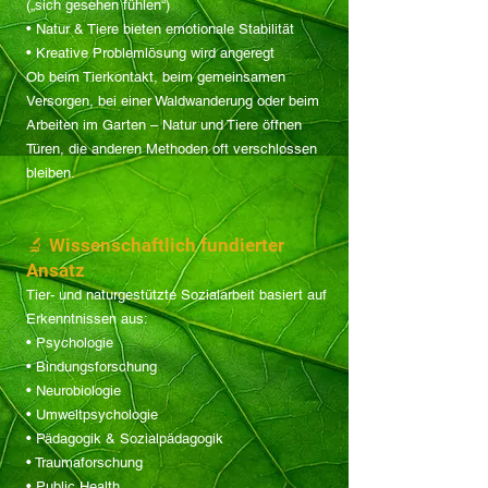
(„sich gesehen fühlen“)
• Natur & Tiere bieten emotionale Stabilität
• Kreative Problemlösung wird angeregt
Ob beim Tierkontakt, beim gemeinsamen
Versorgen, bei einer Waldwanderung oder beim
Arbeiten im Garten – Natur und Tiere öffnen
Türen, die anderen Methoden oft verschlossen
bleiben.
🔬 Wissenschaftlich fundierter
Ansatz
Tier- und naturgestützte Sozialarbeit basiert auf
Erkenntnissen aus:
• Psychologie
• Bindungsforschung
• Neurobiologie
• Umweltpsychologie
• Pädagogik & Sozialpädagogik
• Traumaforschung
• Public Health