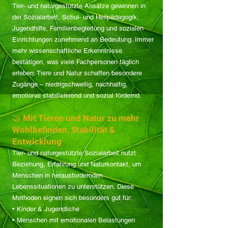
Tier- und naturgestützte Ansätze gewinnen in
der Sozialarbeit, Schul- und Heilpädagogik,
Jugendhilfe, Familienbegleitung und sozialen
Einrichtungen zunehmend an Bedeutung. Immer
mehr wissenschaftliche Erkenntnisse
bestätigen, was viele Fachpersonen täglich
erleben: Tiere und Natur schaffen besondere
Zugänge – niedrigschwellig, nachhaltig,
emotional stabilisierend und sozial fördernd.
🤝 Mit Tieren und Natur zu mehr
Wohlbefinden, Stabilität &
Entwicklung
Tier- und naturgestützte Sozialarbeit nutzt
Beziehung, Erfahrung und Naturkontakt, um
Menschen in herausfordernden
Lebenssituationen zu unterstützen. Diese
Methoden eignen sich besonders gut für:
• Kinder & Jugendliche
• Menschen mit emotionalen Belastungen