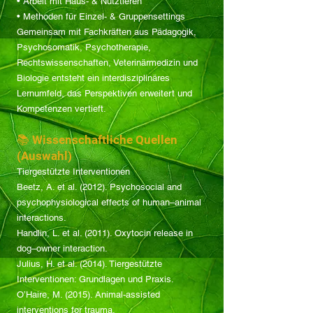
• Arbeit mit Haus- & Nutztieren
• Methoden für Einzel- & Gruppensettings
Gemeinsam mit Fachkräften aus Pädagogik,
Psychosomatik, Psychotherapie,
Rechtswissenschaften, Veterinärmedizin und
Biologie entsteht ein interdisziplinäres
Lernumfeld, das Perspektiven erweitert und
Kompetenzen vertieft.
📚 Wissenschaftliche Quellen
(Auswahl)
Tiergestützte Interventionen
Beetz, A. et al. (2012). Psychosocial and
psychophysiological effects of human–animal
interactions.
Handlin, L. et al. (2011). Oxytocin release in
dog–owner interaction.
Julius, H. et al. (2014). Tiergestützte
Interventionen: Grundlagen und Praxis.
O’Haire, M. (2015). Animal-assisted
interventions for trauma.