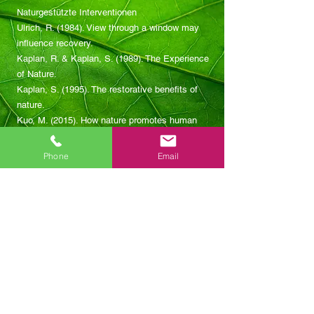
Naturgestützte Interventionen
Ulrich, R. (1984). View through a window may
influence recovery.
Kaplan, R. & Kaplan, S. (1989). The Experience
of Nature.
Kaplan, S. (1995). The restorative benefits of
nature.
Kuo, M. (2015). How nature promotes human
health.
Bratman, G. et al. (2019). Nature and mental
Phone
Email
health.
Soga, M. et al. (2017). Gardening and health.
Soziale Entwicklung & Pädagogik
Chawla, L. (2015). Benefits of nature contact for
children.
Gill, T. (2014). The impact of nature on children’s
wellbeing.