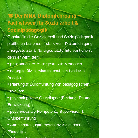
🎓 Der MNA-Diplomlehrgang –
Fachwissen für Sozialarbeit &
Sozialpädagogik
Fachkräfte der Sozialarbeit und Sozialpädagogik
profitieren besonders stark vom Diplomlehrgang
„Tiergestützte & Naturgestützte Interventionen“,
denn er vermittelt:
• praxisorientierte Tiergestützte Methoden
• naturgestützte, wissenschaftlich fundierte
Ansätze
• Planung & Durchführung von pädagogischen
Projekten
• psychologische Grundlagen (Bindung, Trauma,
Entwicklung)
• psychosoziale Kompetenz, Supervision &
Gruppenführung
• Achtsamkeit, Naturresonanz & Outdoor-
Pädagogik