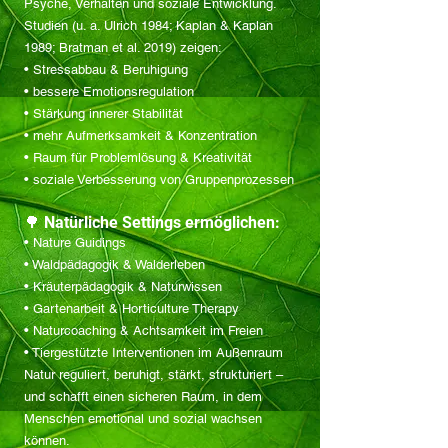
Psyche, Verhalten und soziale Entwicklung.
Studien (u. a. Ulrich 1984; Kaplan & Kaplan
1989; Bratman et al. 2019) zeigen:
• Stressabbau & Beruhigung
• bessere Emotionsregulation
• Stärkung innerer Stabilität
• mehr Aufmerksamkeit & Konzentration
• Raum für Problemlösung & Kreativität
• soziale Verbesserung von Gruppenprozessen
🌳 Natürliche Settings ermöglichen:
• Nature Guidings
• Waldpädagogik & Walderleben
• Kräuterpädagogik & Naturwissen
• Gartenarbeit & Horticulture Therapy
• Naturcoaching & Achtsamkeit im Freien
• Tiergestützte Interventionen im Außenraum
Natur reguliert, beruhigt, stärkt, strukturiert –
und schafft einen sicheren Raum, in dem
Menschen emotional und sozial wachsen
können.