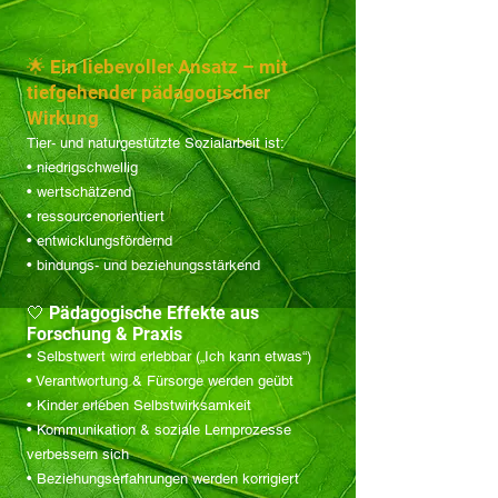
🌟 Ein liebevoller Ansatz – mit
tiefgehender pädagogischer
Wirkung
Tier- und naturgestützte Sozialarbeit ist:
• niedrigschwellig
• wertschätzend
• ressourcenorientiert
• entwicklungsfördernd
• bindungs- und beziehungsstärkend
🤍 Pädagogische Effekte aus
Forschung & Praxis
• Selbstwert wird erlebbar („Ich kann etwas“)
• Verantwortung & Fürsorge werden geübt
• Kinder erleben Selbstwirksamkeit
• Kommunikation & soziale Lernprozesse
verbessern sich
• Beziehungserfahrungen werden korrigiert